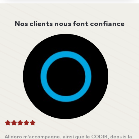
Nos clients nous font confiance
Alidoro m'accompagne, ainsi que le CODIR, depuis la
No