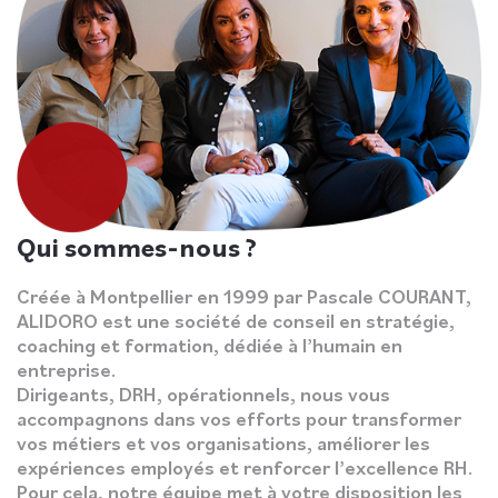
Qui sommes-nous ?
Créée à Montpellier en 1999 par Pascale COURANT,
ALIDORO est une société de conseil en stratégie,
coaching et formation, dédiée à l’humain en
entreprise.
Dirigeants, DRH, opérationnels, nous vous
accompagnons dans vos efforts pour transformer
vos métiers et vos organisations, améliorer les
expériences employés et renforcer l’excellence RH.
Pour cela, notre équipe met à votre disposition les