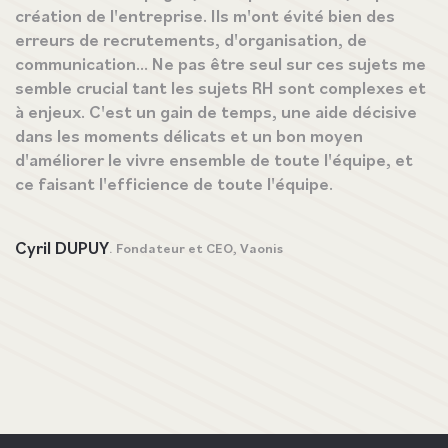
création de l'entreprise. Ils m'ont évité bien des
c
erreurs de recrutements, d'organisation, de
m
communication... Ne pas être seul sur ces sujets me
a
semble crucial tant les sujets RH sont complexes et
d
à enjeux. C'est un gain de temps, une aide décisive
q
dans les moments délicats et un bon moyen
d
d'améliorer le vivre ensemble de toute l'équipe, et
l
ce faisant l'efficience de toute l'équipe.
r
c
i
Cyril DUPUY
. Fondateur et CEO, Vaonis
r
d
p
su
D